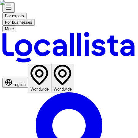
For expats
For businesses
More
English
Worldwide
Worldwide