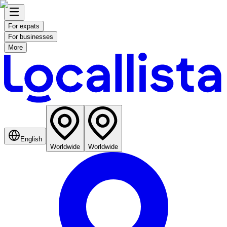
For expats
For businesses
More
English
Worldwide
Worldwide