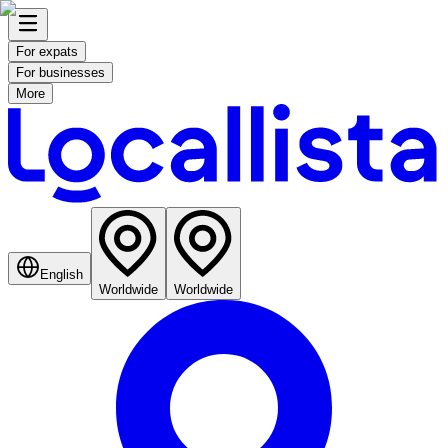
For expats
For businesses
More
English
Worldwide
Worldwide