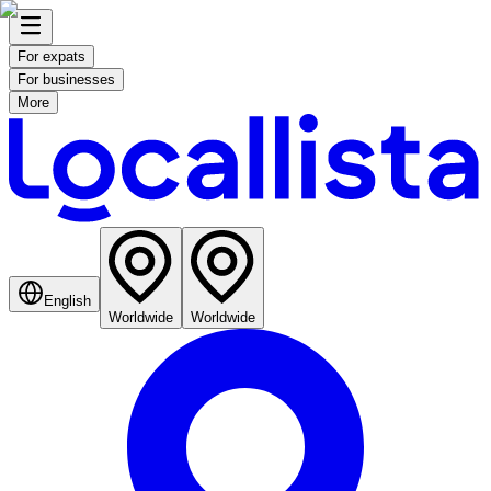
For expats
For businesses
More
English
Worldwide
Worldwide