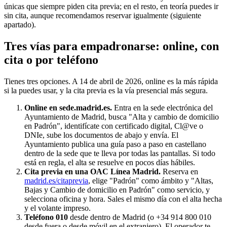
únicas que siempre piden cita previa; en el resto, en teoría puedes ir
sin cita, aunque recomendamos reservar igualmente (siguiente
apartado).
Tres vías para empadronarse: online, con
cita o por teléfono
Tienes tres opciones. A 14 de abril de 2026, online es la más rápida
si la puedes usar, y la cita previa es la vía presencial más segura.
Online en sede.madrid.es.
Entra en la sede electrónica del
Ayuntamiento de Madrid, busca "Alta y cambio de domicilio
en Padrón", identifícate con certificado digital, Cl@ve o
DNIe, sube los documentos de abajo y envía. El
Ayuntamiento publica una guía paso a paso en castellano
dentro de la sede que te lleva por todas las pantallas. Si todo
está en regla, el alta se resuelve en pocos días hábiles.
Cita previa en una OAC Línea Madrid.
Reserva en
madrid.es/citaprevia
, elige "Padrón" como ámbito y "Altas,
Bajas y Cambio de domicilio en Padrón" como servicio, y
selecciona oficina y hora. Sales el mismo día con el alta hecha
y el volante impreso.
Teléfono 010
desde dentro de Madrid (o +34 914 800 010
desde fuera o desde móvil en el extranjero). El operador te