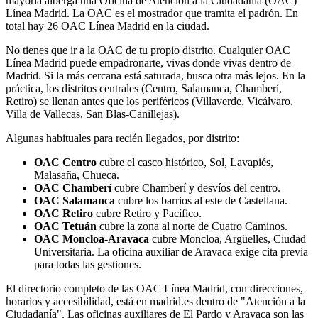
mayoría alberga una Oficina de Atención a la Ciudadanía (OAC)
Línea Madrid. La OAC es el mostrador que tramita el padrón. En
total hay 26 OAC Línea Madrid en la ciudad.
No tienes que ir a la OAC de tu propio distrito. Cualquier OAC
Línea Madrid puede empadronarte, vivas donde vivas dentro de
Madrid. Si la más cercana está saturada, busca otra más lejos. En la
práctica, los distritos centrales (Centro, Salamanca, Chamberí,
Retiro) se llenan antes que los periféricos (Villaverde, Vicálvaro,
Villa de Vallecas, San Blas-Canillejas).
Algunas habituales para recién llegados, por distrito:
OAC Centro
cubre el casco histórico, Sol, Lavapiés,
Malasaña, Chueca.
OAC Chamberí
cubre Chamberí y desvíos del centro.
OAC Salamanca
cubre los barrios al este de Castellana.
OAC Retiro
cubre Retiro y Pacífico.
OAC Tetuán
cubre la zona al norte de Cuatro Caminos.
OAC Moncloa-Aravaca
cubre Moncloa, Argüelles, Ciudad
Universitaria. La oficina auxiliar de Aravaca exige cita previa
para todas las gestiones.
El directorio completo de las OAC Línea Madrid, con direcciones,
horarios y accesibilidad, está en madrid.es dentro de "Atención a la
Ciudadanía". Las oficinas auxiliares de El Pardo y Aravaca son las