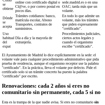
Cómo
online con certificado digital o
sede.madrid.es o en una
se
Cl@ve, o por correo postal en
OAC; tarda más que un
obtiene
pocos días.
volante.
Trámites cotidianos: banco,
En todo lo que admite un
Dónde
matrícula escolar, Abono
volante, más los trámites
se
Transportes, contratos de
que piden expresamente
acepta
suministros.
"certificado".
Uso
Procedimientos judiciales,
habitual
Día a día y la mayoría de
ciertos actos legales y
del
extranjería.
cuando el organismo
expat
escribe "certificado".
El Ayuntamiento de Madrid lo dice explícitamente en la sede: el
volante vale para cualquier procedimiento administrativo que pida
prueba de residencia, aunque el organismo receptor use la palabra
"certificado". En la práctica, lleva el volante por defecto. Pide el
certificado solo si un trámite concreto ha puesto la palabra
"certificado" por escrito.
Renovaciones: cada 2 años si eres no
comunitario sin permanente, cada 5 si no
Esta es la trampa de la que nadie avisa. Si eres no comunitario
sin