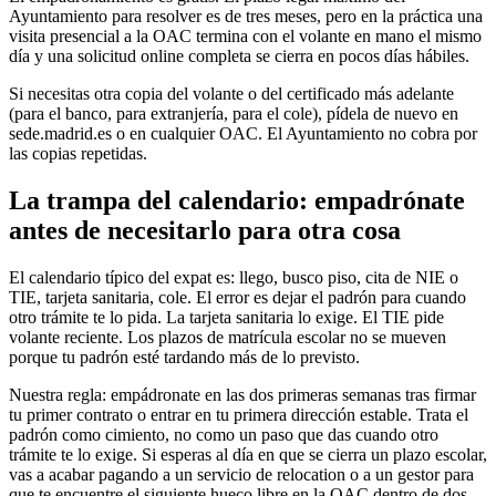
Ayuntamiento para resolver es de tres meses, pero en la práctica una
visita presencial a la OAC termina con el volante en mano el mismo
día y una solicitud online completa se cierra en pocos días hábiles.
Si necesitas otra copia del volante o del certificado más adelante
(para el banco, para extranjería, para el cole), pídela de nuevo en
sede.madrid.es o en cualquier OAC. El Ayuntamiento no cobra por
las copias repetidas.
La trampa del calendario: empadrónate
antes de necesitarlo para otra cosa
El calendario típico del expat es: llego, busco piso, cita de NIE o
TIE, tarjeta sanitaria, cole. El error es dejar el padrón para cuando
otro trámite te lo pida. La tarjeta sanitaria lo exige. El TIE pide
volante reciente. Los plazos de matrícula escolar no se mueven
porque tu padrón esté tardando más de lo previsto.
Nuestra regla: empádronate en las dos primeras semanas tras firmar
tu primer contrato o entrar en tu primera dirección estable. Trata el
padrón como cimiento, no como un paso que das cuando otro
trámite te lo exige. Si esperas al día en que se cierra un plazo escolar,
vas a acabar pagando a un servicio de relocation o a un gestor para
que te encuentre el siguiente hueco libre en la OAC dentro de dos