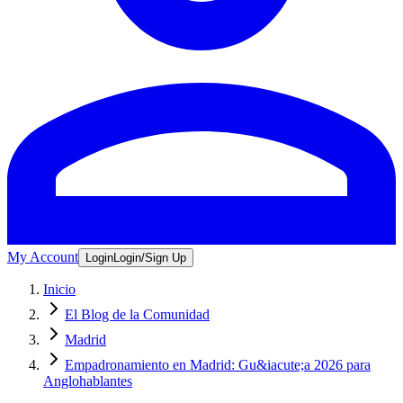
My Account
Login
Login/Sign Up
Inicio
El Blog de la Comunidad
Madrid
Empadronamiento en Madrid: Gu&iacute;a 2026 para
Anglohablantes