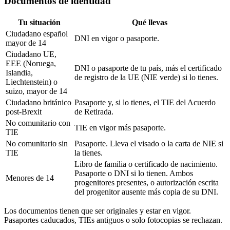
Documentos de identidad
Tu situación
Qué llevas
Ciudadano español
DNI en vigor o pasaporte.
mayor de 14
Ciudadano UE,
EEE (Noruega,
DNI o pasaporte de tu país, más el certificado
Islandia,
de registro de la UE (NIE verde) si lo tienes.
Liechtenstein) o
suizo, mayor de 14
Ciudadano británico
Pasaporte y, si lo tienes, el TIE del Acuerdo
post-Brexit
de Retirada.
No comunitario con
TIE en vigor más pasaporte.
TIE
No comunitario sin
Pasaporte. Lleva el visado o la carta de NIE si
TIE
la tienes.
Libro de familia o certificado de nacimiento.
Pasaporte o DNI si lo tienen. Ambos
Menores de 14
progenitores presentes, o autorización escrita
del progenitor ausente más copia de su DNI.
Los documentos tienen que ser originales y estar en vigor.
Pasaportes caducados, TIEs antiguos o solo fotocopias se rechazan.