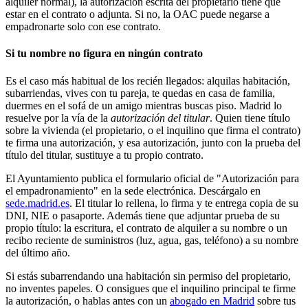
alquiler normal), la autorización escrita del propietario tiene que
estar en el contrato o adjunta. Si no, la OAC puede negarse a
empadronarte solo con ese contrato.
Si tu nombre no figura en ningún contrato
Es el caso más habitual de los recién llegados: alquilas habitación,
subarriendas, vives con tu pareja, te quedas en casa de familia,
duermes en el sofá de un amigo mientras buscas piso. Madrid lo
resuelve por la vía de la
autorización del titular
. Quien tiene título
sobre la vivienda (el propietario, o el inquilino que firma el contrato)
te firma una autorización, y esa autorización, junto con la prueba del
título del titular, sustituye a tu propio contrato.
El Ayuntamiento publica el formulario oficial de "Autorización para
el empadronamiento" en la sede electrónica. Descárgalo en
sede.madrid.es
. El titular lo rellena, lo firma y te entrega copia de su
DNI, NIE o pasaporte. Además tiene que adjuntar prueba de su
propio título: la escritura, el contrato de alquiler a su nombre o un
recibo reciente de suministros (luz, agua, gas, teléfono) a su nombre
del último año.
Si estás subarrendando una habitación sin permiso del propietario,
no inventes papeles. O consigues que el inquilino principal te firme
la autorización, o hablas antes con un
abogado en Madrid
sobre tus