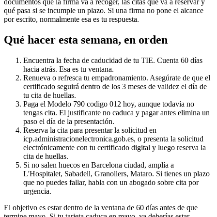
documentos que la firma va a recoger, las citas que va a reservar y
qué pasa si se incumple un plazo. Si una firma no pone el alcance
por escrito, normalmente esa es tu respuesta.
Qué hacer esta semana, en orden
Encuentra la fecha de caducidad de tu TIE. Cuenta 60 días
hacia atrás. Esa es tu ventana.
Renueva o refresca tu empadronamiento. Asegúrate de que el
certificado seguirá dentro de los 3 meses de validez el día de
tu cita de huellas.
Paga el Modelo 790 codigo 012 hoy, aunque todavía no
tengas cita. El justificante no caduca y pagar antes elimina un
paso el día de la presentación.
Reserva la cita para presentar la solicitud en
icp.administracionelectronica.gob.es, o presenta la solicitud
electrónicamente con tu certificado digital y luego reserva la
cita de huellas.
Si no salen huecos en Barcelona ciudad, amplía a
L'Hospitalet, Sabadell, Granollers, Mataro. Si tienes un plazo
que no puedes fallar, habla con un abogado sobre cita por
urgencia.
El objetivo es estar dentro de la ventana de 60 días antes de que
termine mayo. Si tu tarjeta caduca en mayo, ya deberías estar