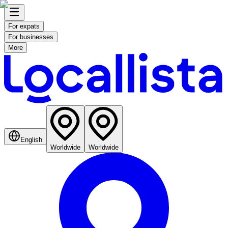
For expats
For businesses
More
English
Worldwide
Worldwide