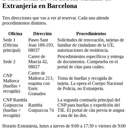
Extranjeria en Barcelona
Tres direcciones que vas a ver al reservar. Cada una atiende
procedimientos distintos.
Oficina
Dirección
Procedimientos
Sede 1
Paseo Sant
Solicitudes de renovación, tarjetas de
(Oficina
Joan 189-193,
familiar de ciudadano de la UE,
principal)
08037
autorizaciones de residencia.
Carrer de
Procedimientos específicos y entrega
Sede 2
Murcia 42,
de documentos. Comprueba en el
08027
portal de citas para cuáles.
Carrer de
CNP
Mallorca 213,
Toma de huellas y recogida de
Mallorca
esquina con
tarjeta. La opera el Cuerpo Nacional
(huellas +
Enric
de Policia, no Extranjeria.
recogida)
Granados
CNP Rambla
La segunda comisaría principal del
Guipuzcoa
Rambla
CNP para huellas y expedición del
(huellas +
Guipuzcoa 74
TIE. El portal de cita previa te asigna
recogida)
a una de las dos.
Horario Extranjeria, lunes a jueves de 9:00 a 17:30 y viernes de 9:00