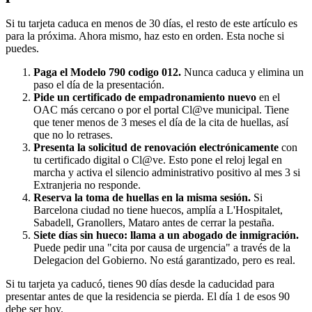
Si tu tarjeta caduca en menos de 30 días, el resto de este artículo es
para la próxima. Ahora mismo, haz esto en orden. Esta noche si
puedes.
Paga el Modelo 790 codigo 012.
Nunca caduca y elimina un
paso el día de la presentación.
Pide un certificado de empadronamiento nuevo
en el
OAC más cercano o por el portal Cl@ve municipal. Tiene
que tener menos de 3 meses el día de la cita de huellas, así
que no lo retrases.
Presenta la solicitud de renovación electrónicamente
con
tu certificado digital o Cl@ve. Esto pone el reloj legal en
marcha y activa el silencio administrativo positivo al mes 3 si
Extranjeria no responde.
Reserva la toma de huellas en la misma sesión.
Si
Barcelona ciudad no tiene huecos, amplía a L'Hospitalet,
Sabadell, Granollers, Mataro antes de cerrar la pestaña.
Siete días sin hueco: llama a un abogado de inmigración.
Puede pedir una "cita por causa de urgencia" a través de la
Delegacion del Gobierno. No está garantizado, pero es real.
Si tu tarjeta ya caducó, tienes 90 días desde la caducidad para
presentar antes de que la residencia se pierda. El día 1 de esos 90
debe ser hoy.