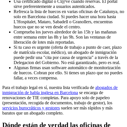
Usa certificado digital o Cl@ve cuando reservas. El portal
sirve preferentemente a usuarios autenticados.
Refresca la lista de huecos en varias oficinas de Catalunya, no
solo en Barcelona ciudad. Si puedes hacer una hora hasta
L'Hospitalet, Mataro, Sabadell o Granollers, encuentras
huecos que no se ven desde el centro.
Comprueba los jueves alrededor de las 15h y las mañanas
entre semana entre las 8h y las 9h. Son las ventanas de
liberación de lotes más reportadas.
Si tu caso es urgente (oferta de trabajo a punto de caer, plazo
de matrícula escolar, médico), un abogado de inmigración
puede pedir una "cita por causa de urgencia" a través de la
Delegacion del Gobierno. No está garantizado, pero es real.
Algunas firmas usan software automático de monitorización
de huecos. Cobran por ello. Si tienes un plazo que no puedes
fallar, a veces compensa.
Para el trabajo legal en sí, nuestra lista verificada de
abogados de
inmigración de habla inglesa en Barcelona
se encarga de
renovaciones de TIE completas. Para apoyo solo de papeleo
(presentación, recogida de documentos, trabajo de gestor), los
servicios burocráticos y gestores
suelen ser más rápidos y más
baratos que un abogado completo.
Dónde están de verdad las oficinas de