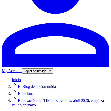
My Account
Login
Login/Sign Up
Inicio
El Blog de la Comunidad
Barcelona
Renovación del TIE en Barcelona, abril 2026: empieza
ya, no en mayo