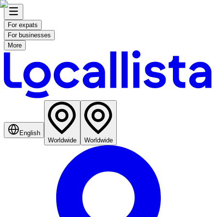
For expats
For businesses
More
English
Worldwide
Worldwide