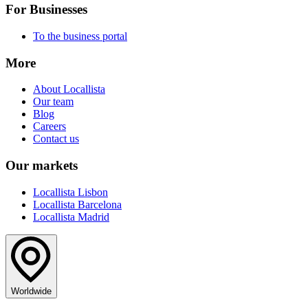
For Businesses
To the business portal
More
About Locallista
Our team
Blog
Careers
Contact us
Our markets
Locallista Lisbon
Locallista Barcelona
Locallista Madrid
Worldwide