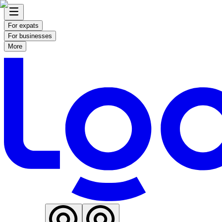
For expats
For businesses
More