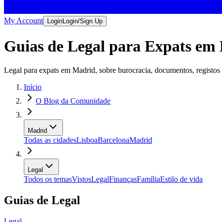
My Account
Login
Login/Sign Up
Guias de Legal para Expats em
Legal para expats em Madrid, sobre burocracia, documentos, registos e 
Início
O Blog da Comunidade
Madrid
Todas as cidades
Lisboa
Barcelona
Madrid
Legal
Todos os temas
Vistos
Legal
Finanças
Família
Estilo de vida
Guias de Legal
Legal