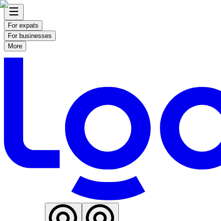
For expats
For businesses
More