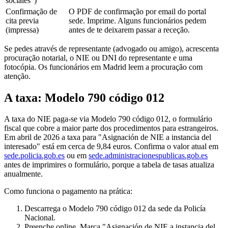
sociales")
Confirmação de
O PDF de confirmação por email do portal
cita previa
sede. Imprime. Alguns funcionários pedem
(impressa)
antes de te deixarem passar a receção.
Se pedes através de representante (advogado ou amigo), acrescenta
procuração notarial, o NIE ou DNI do representante e uma
fotocópia. Os funcionários em Madrid leem a procuração com
atenção.
A taxa: Modelo 790 código 012
A taxa do NIE paga-se via Modelo 790 código 012, o formulário
fiscal que cobre a maior parte dos procedimentos para estrangeiros.
Em abril de 2026 a taxa para "Asignación de NIE a instancia del
interesado" está em cerca de 9,84 euros. Confirma o valor atual em
sede.policia.gob.es
ou em
sede.administracionespublicas.gob.es
antes de imprimires o formulário, porque a tabela de tasas atualiza
anualmente.
Como funciona o pagamento na prática:
Descarrega o Modelo 790 código 012 da sede da Policía
Nacional.
Preenche online. Marca "Asignación de NIE a instancia del