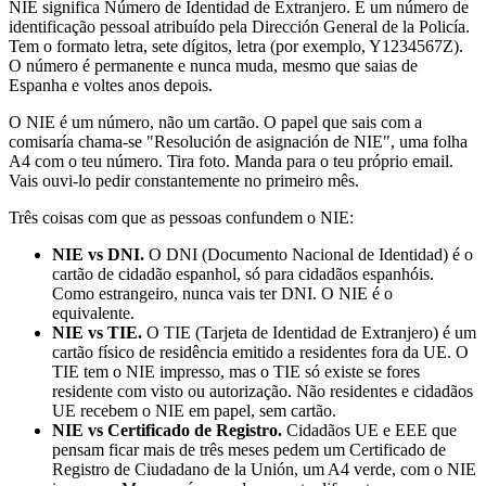
NIE significa Número de Identidad de Extranjero. É um número de
identificação pessoal atribuído pela Dirección General de la Policía.
Tem o formato letra, sete dígitos, letra (por exemplo, Y1234567Z).
O número é permanente e nunca muda, mesmo que saias de
Espanha e voltes anos depois.
O NIE é um número, não um cartão. O papel que sais com a
comisaría chama-se "Resolución de asignación de NIE", uma folha
A4 com o teu número. Tira foto. Manda para o teu próprio email.
Vais ouvi-lo pedir constantemente no primeiro mês.
Três coisas com que as pessoas confundem o NIE:
NIE vs DNI.
O DNI (Documento Nacional de Identidad) é o
cartão de cidadão espanhol, só para cidadãos espanhóis.
Como estrangeiro, nunca vais ter DNI. O NIE é o
equivalente.
NIE vs TIE.
O TIE (Tarjeta de Identidad de Extranjero) é um
cartão físico de residência emitido a residentes fora da UE. O
TIE tem o NIE impresso, mas o TIE só existe se fores
residente com visto ou autorização. Não residentes e cidadãos
UE recebem o NIE em papel, sem cartão.
NIE vs Certificado de Registro.
Cidadãos UE e EEE que
pensam ficar mais de três meses pedem um Certificado de
Registro de Ciudadano de la Unión, um A4 verde, com o NIE