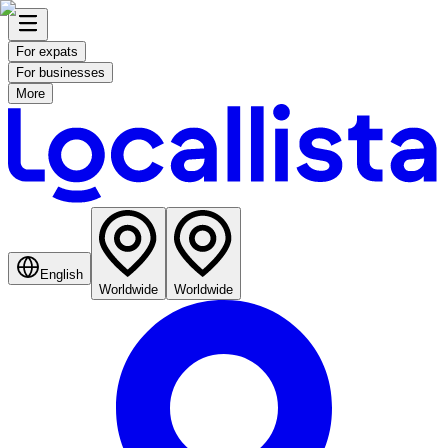
For expats
For businesses
More
English
Worldwide
Worldwide