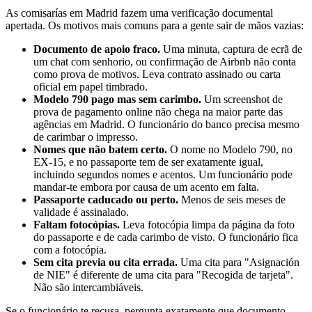
As comisarías em Madrid fazem uma verificação documental
apertada. Os motivos mais comuns para a gente sair de mãos vazias:
Documento de apoio fraco.
Uma minuta, captura de ecrã de
um chat com senhorio, ou confirmação de Airbnb não conta
como prova de motivos. Leva contrato assinado ou carta
oficial em papel timbrado.
Modelo 790 pago mas sem carimbo.
Um screenshot de
prova de pagamento online não chega na maior parte das
agências em Madrid. O funcionário do banco precisa mesmo
de carimbar o impresso.
Nomes que não batem certo.
O nome no Modelo 790, no
EX-15, e no passaporte tem de ser exatamente igual,
incluindo segundos nomes e acentos. Um funcionário pode
mandar-te embora por causa de um acento em falta.
Passaporte caducado ou perto.
Menos de seis meses de
validade é assinalado.
Faltam fotocópias.
Leva fotocópia limpa da página da foto
do passaporte e de cada carimbo de visto. O funcionário fica
com a fotocópia.
Sem cita previa ou cita errada.
Uma cita para "Asignación
de NIE" é diferente de uma cita para "Recogida de tarjeta".
Não são intercambiáveis.
Se o funcionário te recusa, pergunta exatamente que documento