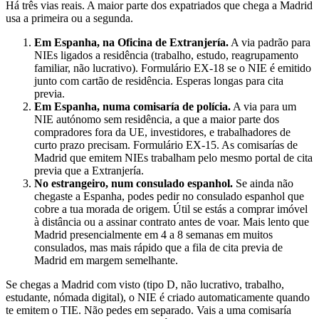
Há três vias reais. A maior parte dos expatriados que chega a Madrid
usa a primeira ou a segunda.
Em Espanha, na Oficina de Extranjería.
A via padrão para
NIEs ligados a residência (trabalho, estudo, reagrupamento
familiar, não lucrativo). Formulário EX-18 se o NIE é emitido
junto com cartão de residência. Esperas longas para cita
previa.
Em Espanha, numa comisaría de polícia.
A via para um
NIE autónomo sem residência, a que a maior parte dos
compradores fora da UE, investidores, e trabalhadores de
curto prazo precisam. Formulário EX-15. As comisarías de
Madrid que emitem NIEs trabalham pelo mesmo portal de cita
previa que a Extranjería.
No estrangeiro, num consulado espanhol.
Se ainda não
chegaste a Espanha, podes pedir no consulado espanhol que
cobre a tua morada de origem. Útil se estás a comprar imóvel
à distância ou a assinar contrato antes de voar. Mais lento que
Madrid presencialmente em 4 a 8 semanas em muitos
consulados, mas mais rápido que a fila de cita previa de
Madrid em margem semelhante.
Se chegas a Madrid com visto (tipo D, não lucrativo, trabalho,
estudante, nómada digital), o NIE é criado automaticamente quando
te emitem o TIE. Não pedes em separado. Vais a uma comisaría