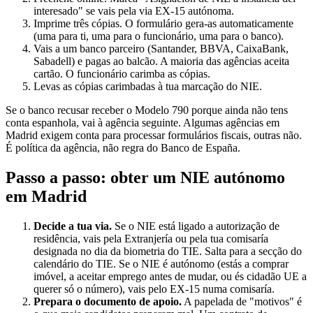
interesado" se vais pela via EX-15 autónoma.
Imprime três cópias. O formulário gera-as automaticamente
(uma para ti, uma para o funcionário, uma para o banco).
Vais a um banco parceiro (Santander, BBVA, CaixaBank,
Sabadell) e pagas ao balcão. A maioria das agências aceita
cartão. O funcionário carimba as cópias.
Levas as cópias carimbadas à tua marcação do NIE.
Se o banco recusar receber o Modelo 790 porque ainda não tens
conta espanhola, vai à agência seguinte. Algumas agências em
Madrid exigem conta para processar formulários fiscais, outras não.
É política da agência, não regra do Banco de España.
Passo a passo: obter um NIE autónomo
em Madrid
Decide a tua via.
Se o NIE está ligado a autorização de
residência, vais pela Extranjería ou pela tua comisaría
designada no dia da biometria do TIE. Salta para a secção do
calendário do TIE. Se o NIE é autónomo (estás a comprar
imóvel, a aceitar emprego antes de mudar, ou és cidadão UE a
querer só o número), vais pelo EX-15 numa comisaría.
Prepara o documento de apoio.
A papelada de "motivos" é