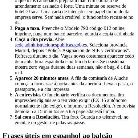
o que mais candidatos preparam mal. Um contrato de
arrendamento assinado é forte. Uma minuta ou reserva de
hotel é fraca. Uma carta de intenções em papel timbrado da
empresa serve. Sem nada credível, o funcionário recusa-te no
dia.
Paga a taxa.
Preenche o Modelo 790 código 012 online,
imprime, paga num banco parceiro, guarda a cópia carimbada.
Caça a cita previa.
Abre
sede.administracionespublicas.gob.es
. Seleciona província
Madrid, depois "Policía-Asignación de NIE y certificados".
Refresca durante o dia. Vagas novas costumam aparecer cedo
de manhã hora espanhola e ao fim da tarde. Se o sistema
mostra zero vagas durante duas semanas, não é bug, é a fila
real.
Aparece 20 minutos antes.
A fila da comisaría de Aluche
começa a formar-se à porta antes da abertura. Leva a pasta, o
passaporte, e a cita impressa.
A entrevista.
O funcionário verifica os documentos, tira
impressões digitais se o teu visto exigir (EX-15 autónomo
normalmente não exige), e imprime a Resolución. A entrevista
demora 5 a 15 minutos se a tua papelada está limpa.
Sai com a Resolución.
Tira foto. Guarda no telemóvel, no
email, e no gestor de palavras-passe.
Frases úteis em espanhol ao balcão