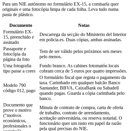
Para um NIE autónomo no formulário EX-15, a comisaría quer
originais e uma fotocópia limpa de cada folha. Leva tudo numa
pasta de plástico.
Documento
Notas
Formulário EX-
Descarrega da secção do Ministerio del Interior
15, preenchido e
em policia.es. Duas cópias, ambas assinadas.
assinado
Passaporte e
Tem de ser válido pelos próximos seis meses
fotocópia da
pelo menos.
página da foto
Uma fotografia
Fundo branco. As cabines fotomatón locais
tipo passe a cores
cobram cerca de 5 euros por quatro impressões.
O formulário fiscal que regista o pagamento da
taxa. Carimbado em qualquer balcão Banco
Modelo 790
Santander, BBVA, CaixaBank ou Sabadell
código 012, pago
quando pagas. Guarda a cópia carimbada pelo
banco.
Documento que
Minuta de contrato de compra, carta de oferta
prove o motivo
de trabalho, contrato de arrendamento,
("motivos
aceitação universitária, ou reserva notarial. O
económicos,
funcionário quer um rasto em papel da razão
profesionales o
pela qual precisas do NIE.