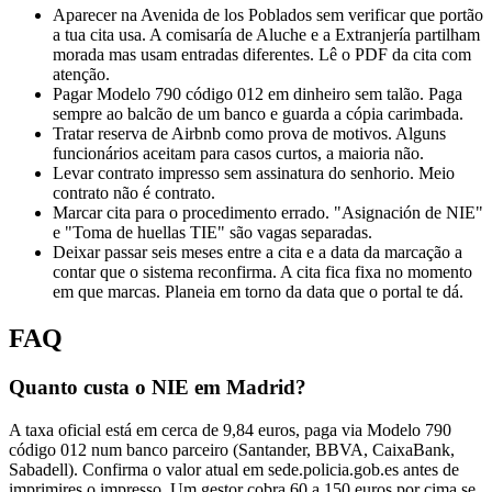
Aparecer na Avenida de los Poblados sem verificar que portão
a tua cita usa. A comisaría de Aluche e a Extranjería partilham
morada mas usam entradas diferentes. Lê o PDF da cita com
atenção.
Pagar Modelo 790 código 012 em dinheiro sem talão. Paga
sempre ao balcão de um banco e guarda a cópia carimbada.
Tratar reserva de Airbnb como prova de motivos. Alguns
funcionários aceitam para casos curtos, a maioria não.
Levar contrato impresso sem assinatura do senhorio. Meio
contrato não é contrato.
Marcar cita para o procedimento errado. "Asignación de NIE"
e "Toma de huellas TIE" são vagas separadas.
Deixar passar seis meses entre a cita e a data da marcação a
contar que o sistema reconfirma. A cita fica fixa no momento
em que marcas. Planeia em torno da data que o portal te dá.
FAQ
Quanto custa o NIE em Madrid?
A taxa oficial está em cerca de 9,84 euros, paga via Modelo 790
código 012 num banco parceiro (Santander, BBVA, CaixaBank,
Sabadell). Confirma o valor atual em sede.policia.gob.es antes de
imprimires o impresso. Um gestor cobra 60 a 150 euros por cima se