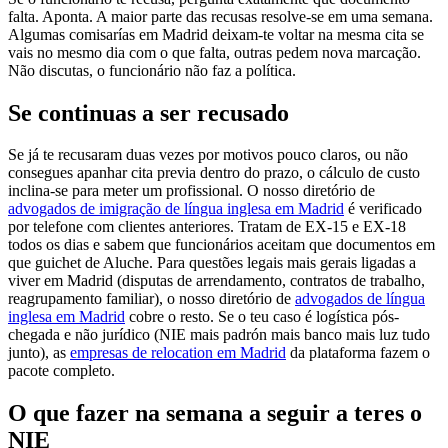
falta. Aponta. A maior parte das recusas resolve-se em uma semana.
Algumas comisarías em Madrid deixam-te voltar na mesma cita se
vais no mesmo dia com o que falta, outras pedem nova marcação.
Não discutas, o funcionário não faz a política.
Se continuas a ser recusado
Se já te recusaram duas vezes por motivos pouco claros, ou não
consegues apanhar cita previa dentro do prazo, o cálculo de custo
inclina-se para meter um profissional. O nosso diretório de
advogados de imigração de língua inglesa em Madrid
é verificado
por telefone com clientes anteriores. Tratam de EX-15 e EX-18
todos os dias e sabem que funcionários aceitam que documentos em
que guichet de Aluche. Para questões legais mais gerais ligadas a
viver em Madrid (disputas de arrendamento, contratos de trabalho,
reagrupamento familiar), o nosso diretório de
advogados de língua
inglesa em Madrid
cobre o resto. Se o teu caso é logística pós-
chegada e não jurídico (NIE mais padrón mais banco mais luz tudo
junto), as
empresas de relocation em Madrid
da plataforma fazem o
pacote completo.
O que fazer na semana a seguir a teres o
NIE