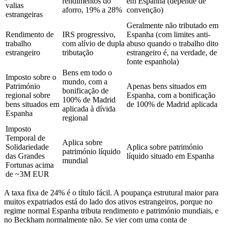
rendimentos do
em Espanha (depende de
valias
aforro, 19% a 28%
convenção)
estrangeiras
Geralmente não tributado em
Rendimento de
IRS progressivo,
Espanha (com limites anti-
trabalho
com alívio de dupla
abuso quando o trabalho dito
estrangeiro
tributação
estrangeiro é, na verdade, de
fonte espanhola)
Bens em todo o
Imposto sobre o
mundo, com a
Património
Apenas bens situados em
bonificação de
regional sobre
Espanha, com a bonificação
100% de Madrid
bens situados em
de 100% de Madrid aplicada
aplicada à dívida
Espanha
regional
Imposto
Temporal de
Aplica sobre
Solidariedade
Aplica sobre património
património líquido
das Grandes
líquido situado em Espanha
mundial
Fortunas acima
de ~3M EUR
A taxa fixa de 24% é o título fácil. A poupança estrutural maior para
muitos expatriados está do lado dos ativos estrangeiros, porque no
regime normal Espanha tributa rendimento e património mundiais, e
no Beckham normalmente não. Se vier com uma conta de