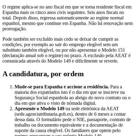
O regime aplica-se no ano fiscal em que se torna residente fiscal em
Espanha mais os cinco anos civis seguintes. Seis anos fiscais no
total. Depois disso, regressa automaticamente ao regime normal
espanhol, mesmo que continue em Espanha. Não há renovação nem
prorrogação.
Pode também ser excluído mais cedo se deixar de cumprir as
condições, por exemplo ao sair do emprego elegível sem um
substituto também elegível, ou por não apresentar o Modelo 151
(declaração anual sob o regime) no prazo. A exclusão pela AEAT é
comunicada através do Modelo 149 e dificilmente se reverte.
A candidatura, por ordem
Mude-se para Espanha e accione a residência.
Para a
maioria dos expatriados isto é o dia em que se inscreve na
Segurança Social espanhola ao abrigo do novo contrato ou o
dia em que ativa o visto de nómada digital.
Apresente o Modelo 149
na sede eletrónica da AEAT
(sede.agenciatributaria.gob.es), dentro de 6 meses a contar
dessa data. O formulário pede o NIE, passaporte, contrato de
trabalho ou documento equivalente e a documentação de
suporte da causa elegível. Os familiares que optem pelo
regime apresentam o seu próprio Modelo 149.