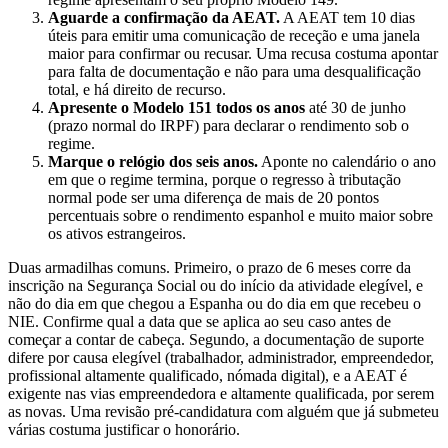
Aguarde a confirmação da AEAT.
A AEAT tem 10 dias
úteis para emitir uma comunicação de receção e uma janela
maior para confirmar ou recusar. Uma recusa costuma apontar
para falta de documentação e não para uma desqualificação
total, e há direito de recurso.
Apresente o Modelo 151 todos os anos
até 30 de junho
(prazo normal do IRPF) para declarar o rendimento sob o
regime.
Marque o relógio dos seis anos.
Aponte no calendário o ano
em que o regime termina, porque o regresso à tributação
normal pode ser uma diferença de mais de 20 pontos
percentuais sobre o rendimento espanhol e muito maior sobre
os ativos estrangeiros.
Duas armadilhas comuns. Primeiro, o prazo de 6 meses corre da
inscrição na Segurança Social ou do início da atividade elegível, e
não do dia em que chegou a Espanha ou do dia em que recebeu o
NIE. Confirme qual a data que se aplica ao seu caso antes de
começar a contar de cabeça. Segundo, a documentação de suporte
difere por causa elegível (trabalhador, administrador, empreendedor,
profissional altamente qualificado, nómada digital), e a AEAT é
exigente nas vias empreendedora e altamente qualificada, por serem
as novas. Uma revisão pré-candidatura com alguém que já submeteu
várias costuma justificar o honorário.