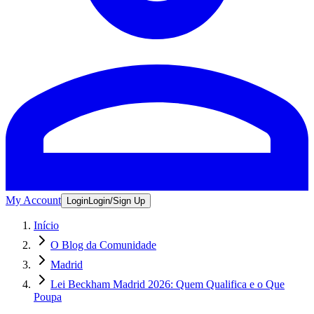
My Account
Login
Login/Sign Up
Início
O Blog da Comunidade
Madrid
Lei Beckham Madrid 2026: Quem Qualifica e o Que
Poupa