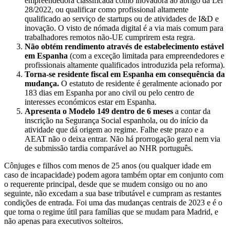
empreendedora classificada como inovadora ao abrigo da Lei
28/2022, ou qualificar como profissional altamente
qualificado ao serviço de startups ou de atividades de I&D e
inovação. O visto de nómada digital é a via mais comum para
trabalhadores remotos não-UE cumprirem esta regra.
Não obtém rendimento através de estabelecimento estável
em Espanha
(com a exceção limitada para empreendedores e
profissionais altamente qualificados introduzida pela reforma).
Torna-se residente fiscal em Espanha em consequência da
mudança.
O estatuto de residente é geralmente acionado por
183 dias em Espanha por ano civil ou pelo centro de
interesses económicos estar em Espanha.
Apresenta o Modelo 149 dentro de 6 meses
a contar da
inscrição na Segurança Social espanhola, ou do início da
atividade que dá origem ao regime. Falhe este prazo e a
AEAT não o deixa entrar. Não há prorrogação geral nem via
de submissão tardia comparável ao NHR português.
Cônjuges e filhos com menos de 25 anos (ou qualquer idade em
caso de incapacidade) podem agora também optar em conjunto com
o requerente principal, desde que se mudem consigo ou no ano
seguinte, não excedam a sua base tributável e cumpram as restantes
condições de entrada. Foi uma das mudanças centrais de 2023 e é o
que torna o regime útil para famílias que se mudam para Madrid, e
não apenas para executivos solteiros.