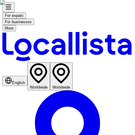
For expats
For businesses
More
English
Worldwide
Worldwide