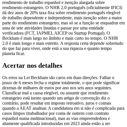
rendimento de trabalho espanhol e isenção alargada sobre
rendimento estrangeiro. O NHR 2.0 português (oficialmente IFICI)
dá dez anos de 20% taxa fixa sobre rendimento português elegível
de trabalho dependente e independente, mais isenção sobre a maior
parte do rendimento estrangeiro, mas só se a função se enquadrar em
uma de sete atividades listadas e passar por uma entidade
verificadora (FCT, IAPMEI, AICEP ou Startup Portugal). O
Beckham é mais largo no âmbito e mais curto no tempo. O NHR
2.0 é mais longo e mais estreito. A resposta certa depende sobretudo
do que faz para viver, onde está a sua riqueza e quanto tempo
planeia ficar.
Acertar nos detalhes
Os erros na Lei Beckham são caros em duas direções. Falhar o
prazo de 6 meses fecha o regime totalmente, o que pode significar
dezenas de milhares de euros por ano nos seis anos seguintes.
Classificar mal a causa elegível, ou assumir que rendimento
estrangeiro está isento quando um artigo de convenção diz o
contrário, pode resultar em imposto retroativo, juros e coimas
quando a AEAT analisar. A candidatura em si não é complicada para
casos limpos (trabalhador por conta de outrem com contrato
espanhol numa multinacional), mas as vias empreendedora e
altamente qualificada introduzidas em 2023 ainda estão a ser