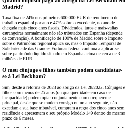
Quanto imposto pago ao abrigo da Lei Beckham em
Madrid?
Taxa fixa de 24% nos primeiros 600.000 EUR de rendimento de
trabalho espanhol por ano e 47% sobre o excedente, no ano de
chegada mais cinco anos fiscais. Dividendos, juros e mais-valias
estrangeiras normalmente não são tributados em Espanha (depende
de convenção). A bonificação de 100% de Madrid sobre o Imposto
sobre o Património regional aplica-se, mas o Imposto Temporal de
Solidariedade das Grandes Fortunas federal continua a aplicar-se
sobre património líquido situado em Espanha acima de cerca de 3
milhões de EUR.
O meu cônjuge e filhos também podem candidatar-
se à Lei Beckham?
Sim, desde a reforma de 2023 ao abrigo da Lei 28/2022. Cônjuges e
filhos com menos de 25 anos (ou qualquer idade em caso de
incapacidade) podem optar conjuntamente com o requerente
principal, desde que se mudem consigo ou no ano seguinte, não
excedam a sua base tributável, cumpram a regra dos cinco anos sem
residência e apresentem o seu próprio Modelo 149 dentro do mesmo
prazo de 6 meses.