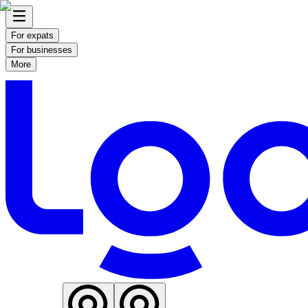
For expats
For businesses
More