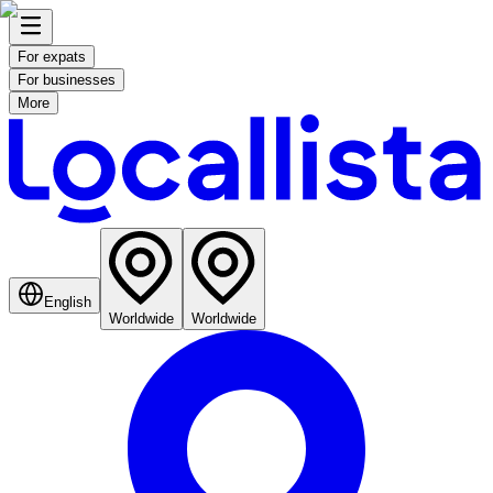
For expats
For businesses
More
English
Worldwide
Worldwide