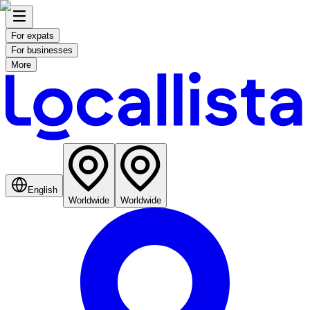
For expats
For businesses
More
English
Worldwide
Worldwide