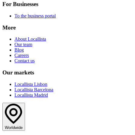
For Businesses
To the business portal
More
About Locallista
Our team
Blog
Careers
Contact us
Our markets
Locallista Lisbon
Locallista Barcelona
Locallista Madrid
Worldwide