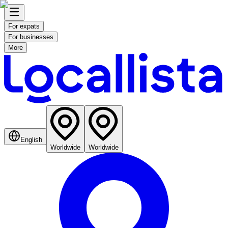
For expats
For businesses
More
English
Worldwide
Worldwide