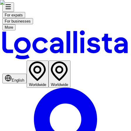
For expats
For businesses
More
English
Worldwide
Worldwide