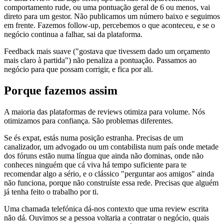
comportamento rude, ou uma pontuação geral de 6 ou menos, vai
direto para um gestor. Não publicamos um número baixo e seguimos
em frente. Fazemos follow-up, percebemos o que aconteceu, e se o
negócio continua a falhar, sai da plataforma.
Feedback mais suave ("gostava que tivessem dado um orçamento
mais claro à partida") não penaliza a pontuação. Passamos ao
negócio para que possam corrigir, e fica por ali.
Porque fazemos assim
A maioria das plataformas de reviews otimiza para volume. Nós
otimizamos para confiança. São problemas diferentes.
Se és expat, estás numa posição estranha. Precisas de um
canalizador, um advogado ou um contabilista num país onde metade
dos fóruns estão numa língua que ainda não dominas, onde não
conheces ninguém que cá viva há tempo suficiente para te
recomendar algo a sério, e o clássico "perguntar aos amigos" ainda
não funciona, porque não construíste essa rede. Precisas que alguém
já tenha feito o trabalho por ti.
Uma chamada telefónica dá-nos contexto que uma review escrita
não dá. Ouvimos se a pessoa voltaria a contratar o negócio, quais